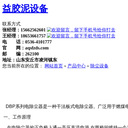
益胶泥设备
联系方式
张经理：15662562601
王经理：18653661757
电 话：
0536-4101777
官 网：
aqsfzds.com
邮 编：
262100
地址：山东安丘市凌河镇东
您当前所在的位置：
网站首页
»
产品中心
»
除尘设备
DBP系列电除尘器是一种干法板式电除尘器。广泛用于燃煤
一、工作原理
在电除尘器的正负极上通一高压直流电源,在两极间维持一个