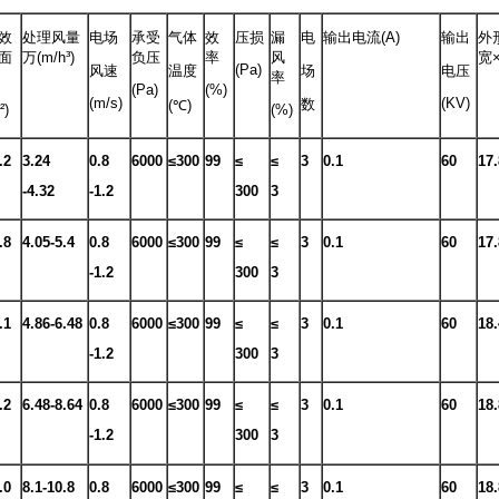
效
处理风量
电场
承受
气体
效
压损
漏
电
输出电流(A)
输
出
外
面
万
(m/h³)
负
压
率
风
宽
(Pa)
风速
温度
场
电
压
率
(Pa)
(%)
(m/s)
(KV)
数
(℃)
²)
(%)
.2
3.24
0.8
6000
≤300
99
≤
≤
3
0.1
60
17.
-4.32
-1.2
300
3
.8
4.05-5.4
0.8
6000
≤300
99
≤
≤
3
0.1
60
17.
-1.2
300
3
.1
4.86-6.48
0.8
6000
≤300
99
≤
≤
3
0.1
60
18.
-1.2
300
3
.2
6.48-8.64
0.8
6000
≤300
99
≤
≤
3
0.1
60
18.
-1.2
300
3
.0
8.1-10.8
0.8
6000
≤300
99
≤
≤
3
0.1
60
18.