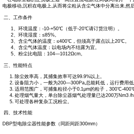
电极移动,沉积在电极上,从而将尘粒从含尘气体中分离出来,
二、工作条件
1、环境温度：-10-+50℃（低于-20℃请订货注明）。
2、环境湿度：≤85%。
3、含尘气体的温度：≤400℃，但须高于露点以上20℃。
4、含尘气体温度：以电场内不结露为宜。
5、粉尘比电阻：104—1012Ωcm。
三、性能特点
1. 除尘效率高，其捕集效率可达99.9%以上。
2. 设备阻力小，一般为200—300Pa,总能耗低，运行费用
3. 适用范围广，可捕集粒径小于0.1μm的粒子，300℃-40
4. 处理烟气量大，单台除尘器烟气处理量已达200万Nm3 /
5. 可处理各种复杂工况粉尘。
四、技术性能
DBP型电除尘器性能参数（同距间距300mm）