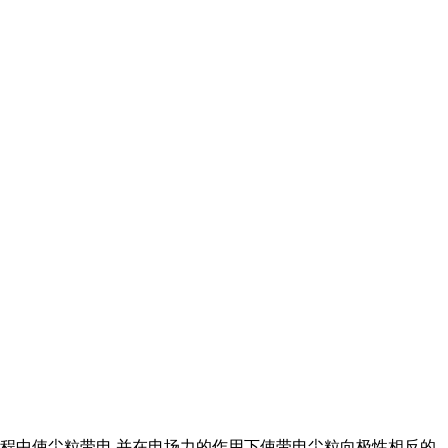
程中使尘粒带电,并在电场力的作用下使带电尘粒向极性相反的