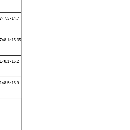
7
×7.3×14.7
7
×8.1×15.35
1
×8.1×16.2
1
×8.5×16.9